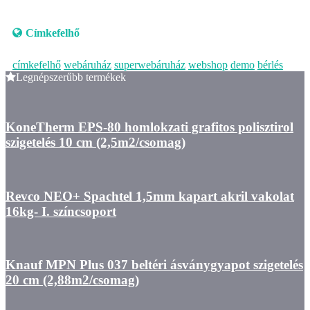
Címkefelhő
címkefelhő
webáruház
superwebáruház
webshop
demo
bérlés
Legnépszerűbb termékek
KoneTherm EPS-80 homlokzati grafitos polisztirol
szigetelés 10 cm (2,5m2/csomag)
Revco NEO+ Spachtel 1,5mm kapart akril vakolat
16kg- I. színcsoport
Knauf MPN Plus 037 beltéri ásványgyapot szigetelés
20 cm (2,88m2/csomag)