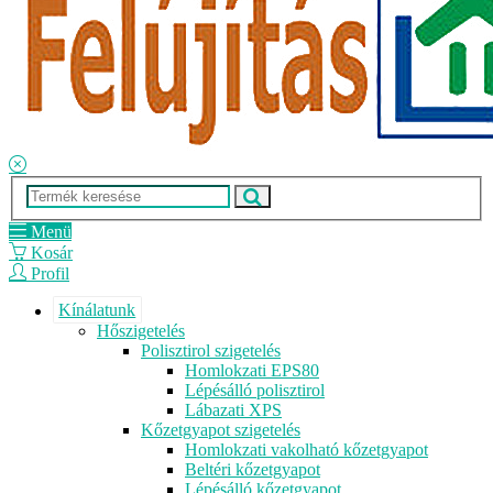
Menü
Kosár
Profil
Kínálatunk
Hőszigetelés
Polisztirol szigetelés
Homlokzati EPS80
Lépésálló polisztirol
Lábazati XPS
Kőzetgyapot szigetelés
Homlokzati vakolható kőzetgyapot
Beltéri kőzetgyapot
Lépésálló kőzetgyapot