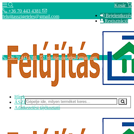
Kosár
+36 70 443 4381
Bejelentkezés
felujitasszigeteles@gmail.com
Regisztráció
+36 70 443 4381
felujitasszigeteles@gmail.com
Hírek
ÁSZF
Adatkezelési tájékoztató