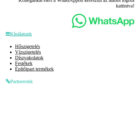
Kollégánkat eléri a WhatsAppon keresztül az alábbi logóra
kattintva!
Kínálatunk
Hőszigetelés
Vízszigetelés
Díszvakolatok
Festékek
Építőipari termékek
Partnereink