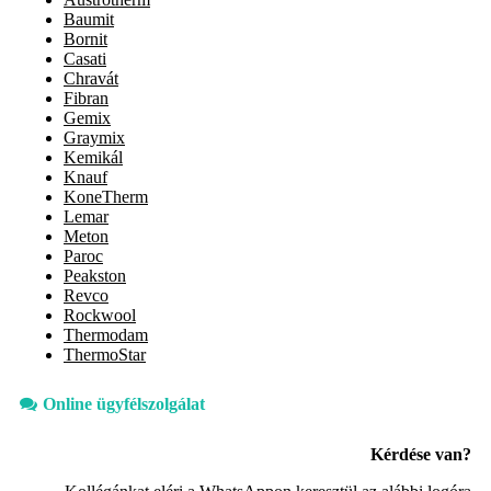
Baumit
Bornit
Casati
Chravát
Fibran
Gemix
Graymix
Kemikál
Knauf
KoneTherm
Lemar
Meton
Paroc
Peakston
Revco
Rockwool
Thermodam
ThermoStar
Online ügyfélszolgálat
Kérdése van?