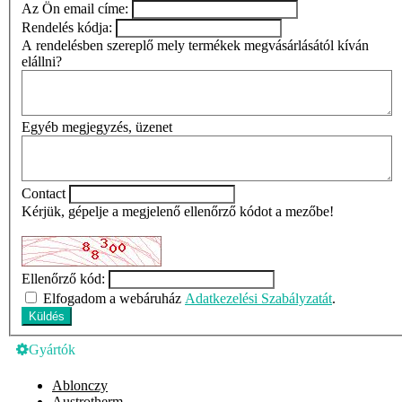
Az Ön email címe:
Rendelés kódja:
A rendelésben szereplő mely termékek megvásárlásától kíván
elállni?
Egyéb megjegyzés, üzenet
Contact
Kérjük, gépelje a megjelenő ellenőrző kódot a mezőbe!
Ellenőrző kód:
Elfogadom a webáruház
Adatkezelési Szabályzatát
.
Gyártók
Ablonczy
Austrotherm