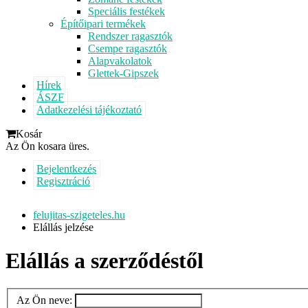
Speciális festékek
Építőipari termékek
Rendszer ragasztók
Csempe ragasztók
Alapvakolatok
Glettek-Gipszek
Hírek
ÁSZF
Adatkezelési tájékoztató
Kosár
Az Ön kosara üres.
Bejelentkezés
Regisztráció
felujitas-szigeteles.hu
Elállás jelzése
Elállás a szerződéstől
Az Ön neve: