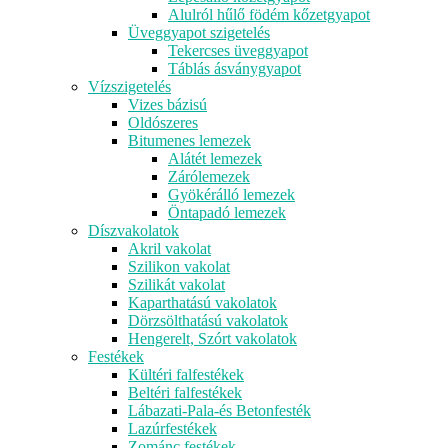
Alulról hűlő födém kőzetgyapot
Üveggyapot szigetelés
Tekercses üveggyapot
Táblás ásványgyapot
Vízszigetelés
Vizes bázisú
Oldószeres
Bitumenes lemezek
Alátét lemezek
Zárólemezek
Gyökérálló lemezek
Öntapadó lemezek
Díszvakolatok
Akril vakolat
Szilikon vakolat
Szilikát vakolat
Kaparthatású vakolatok
Dörzsölthatású vakolatok
Hengerelt, Szórt vakolatok
Festékek
Kültéri falfestékek
Beltéri falfestékek
Lábazati-Pala-és Betonfesték
Lazúrfestékek
Zománc festékek