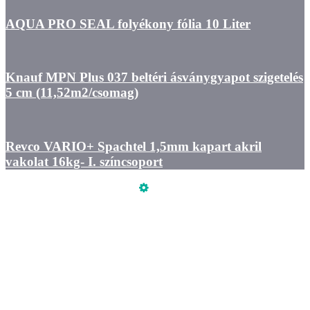
AQUA PRO SEAL folyékony fólia 10 Liter
Knauf MPN Plus 037 beltéri ásványgyapot szigetelés
5 cm (11,52m2/csomag)
Revco VARIO+ Spachtel 1,5mm kapart akril
vakolat 16kg- I. színcsoport
Üzemeltető
Online elállás
Teljes katalógus
ÁSZF
Adatkezelési tájékoztató
Szeretne Ön is ilyen webáruházat nyitni?
Webáruház nyitás »