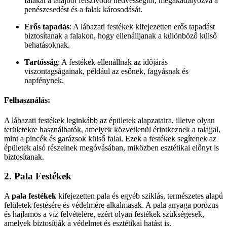
falakat a talajból felszívódó nedvességtől, megakadályozva a
penészesedést és a falak károsodását.
Erős tapadás
: A lábazati festékek kifejezetten erős tapadást
biztosítanak a falakon, hogy ellenálljanak a különböző külső
behatásoknak.
Tartósság
: A festékek ellenállnak az időjárás
viszontagságainak, például az esőnek, fagyásnak és
napfénynek.
Felhasználás:
A lábazati festékek leginkább az épületek alapzataira, illetve olyan
területekre használhatók, amelyek közvetlenül érintkeznek a talajjal,
mint a pincék és garázsok külső falai. Ezek a festékek segítenek az
épületek alsó részeinek megóvásában, miközben esztétikai előnyt is
biztosítanak.
2.
Pala Festékek
A
pala festékek
kifejezetten pala és egyéb sziklás, természetes alapú
felületek festésére és védelmére alkalmasak. A pala anyaga porózus
és hajlamos a víz felvételére, ezért olyan festékek szükségesek,
amelyek biztosítják a védelmet és esztétikai hatást is.