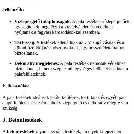
Jellemzők:
Vízlepergető tulajdonságok
: A pala festékek vízlepergetőek,
így segítenek megelőzni a víz felvételét, és védelmet
nyújtanak a fagyási károsodásokkal szemben.
Tartósság
: A festékek ellenállnak az UV-sugárzásnak és a
különböző időjárási viszonyoknak, így hosszú élettartamot
biztosítanak.
Dekoratív megjelenés
: A pala festékek nemcsak védelmet
biztosítanak, hanem szép színű, egységes felületet is adnak a
palafelületeknek.
Felhasználás:
A pala festékek ideálisak tetők, kerítések, kerti falak és egyéb pala
alapú felületek festésére, ahol vízlepergető és dekoratív rétegre van
szükség.
3.
Betonfestékek
A
betonfestékek
olyan speciális festékek, amelyek kifejezetten