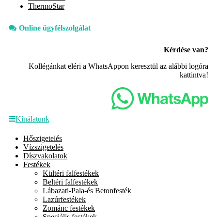
ThermoStar
Online ügyfélszolgálat
Kérdése van?
Kollégánkat eléri a WhatsAppon keresztül az alábbi logóra
kattintva!
Kínálatunk
Hőszigetelés
Vízszigetelés
Díszvakolatok
Festékek
Kültéri falfestékek
Beltéri falfestékek
Lábazati-Pala-és Betonfesték
Lazúrfestékek
Zománc festékek
Speciális festékek