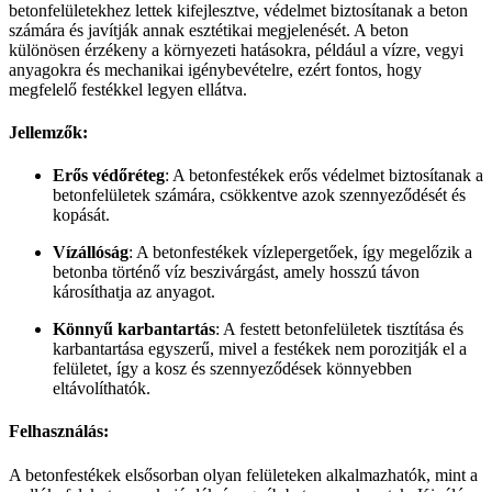
betonfelületekhez lettek kifejlesztve, védelmet biztosítanak a beton
számára és javítják annak esztétikai megjelenését. A beton
különösen érzékeny a környezeti hatásokra, például a vízre, vegyi
anyagokra és mechanikai igénybevételre, ezért fontos, hogy
megfelelő festékkel legyen ellátva.
Jellemzők:
Erős védőréteg
: A betonfestékek erős védelmet biztosítanak a
betonfelületek számára, csökkentve azok szennyeződését és
kopását.
Vízállóság
: A betonfestékek vízlepergetőek, így megelőzik a
betonba történő víz beszivárgást, amely hosszú távon
károsíthatja az anyagot.
Könnyű karbantartás
: A festett betonfelületek tisztítása és
karbantartása egyszerű, mivel a festékek nem porozitják el a
felületet, így a kosz és szennyeződések könnyebben
eltávolíthatók.
Felhasználás:
A betonfestékek elsősorban olyan felületeken alkalmazhatók, mint a