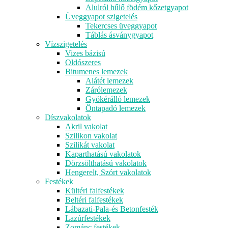
Alulról hűlő födém kőzetgyapot
Üveggyapot szigetelés
Tekercses üveggyapot
Táblás ásványgyapot
Vízszigetelés
Vizes bázisú
Oldószeres
Bitumenes lemezek
Alátét lemezek
Zárólemezek
Gyökérálló lemezek
Öntapadó lemezek
Díszvakolatok
Akril vakolat
Szilikon vakolat
Szilikát vakolat
Kaparthatású vakolatok
Dörzsölthatású vakolatok
Hengerelt, Szórt vakolatok
Festékek
Kültéri falfestékek
Beltéri falfestékek
Lábazati-Pala-és Betonfesték
Lazúrfestékek
Zománc festékek