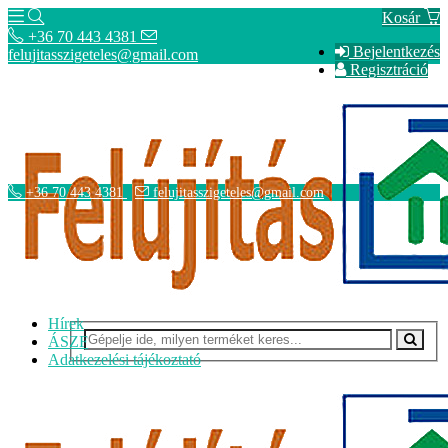
Kosár
+36 70 443 4381
Bejelentkezés
felujitasszigeteles@gmail.com
Regisztráció
+36 70 443 4381
felujitasszigeteles@gmail.com
Hírek
ÁSZF
Adatkezelési tájékoztató