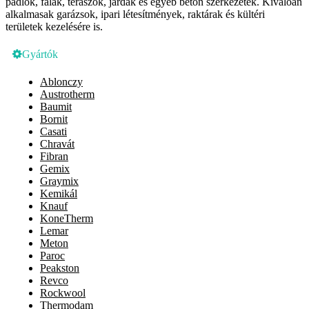
padlók, falak, teraszok, járdák és egyéb beton szerkezetek. Kiválóan
alkalmasak garázsok, ipari létesítmények, raktárak és kültéri
területek kezelésére is.
Gyártók
Ablonczy
Austrotherm
Baumit
Bornit
Casati
Chravát
Fibran
Gemix
Graymix
Kemikál
Knauf
KoneTherm
Lemar
Meton
Paroc
Peakston
Revco
Rockwool
Thermodam