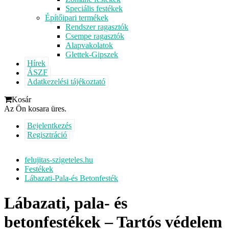
Speciális festékek
Építőipari termékek
Rendszer ragasztók
Csempe ragasztók
Alapvakolatok
Glettek-Gipszek
Hírek
ÁSZF
Adatkezelési tájékoztató
Kosár
Az Ön kosara üres.
Bejelentkezés
Regisztráció
felujitas-szigeteles.hu
Festékek
Lábazati-Pala-és Betonfesték
Lábazati, pala- és
betonfestékek – Tartós védelem