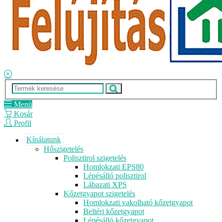
Menü
Kosár
Profil
Kínálatunk
Hőszigetelés
Polisztirol szigetelés
Homlokzati EPS80
Lépésálló polisztirol
Lábazati XPS
Kőzetgyapot szigetelés
Homlokzati vakolható kőzetgyapot
Beltéri kőzetgyapot
Lépésálló kőzetgyapot