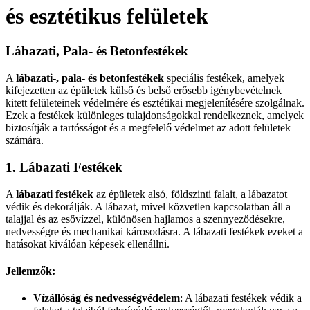
és esztétikus felületek
Lábazati, Pala- és Betonfestékek
A
lábazati-, pala- és betonfestékek
speciális festékek, amelyek
kifejezetten az épületek külső és belső erősebb igénybevételnek
kitett felületeinek védelmére és esztétikai megjelenítésére szolgálnak.
Ezek a festékek különleges tulajdonságokkal rendelkeznek, amelyek
biztosítják a tartósságot és a megfelelő védelmet az adott felületek
számára.
1.
Lábazati Festékek
A
lábazati festékek
az épületek alsó, földszinti falait, a lábazatot
védik és dekorálják. A lábazat, mivel közvetlen kapcsolatban áll a
talajjal és az esővízzel, különösen hajlamos a szennyeződésekre,
nedvességre és mechanikai károsodásra. A lábazati festékek ezeket a
hatásokat kiválóan képesek ellenállni.
Jellemzők:
Vízállóság és nedvességvédelem
: A lábazati festékek védik a