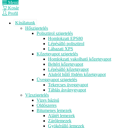
Menü
Kosár
Profil
Kínálatunk
Hőszigetelés
Polisztirol szigetelés
Homlokzati EPS80
Lépésálló polisztirol
Lábazati XPS
Kőzetgyapot szigetelés
Homlokzati vakolható kőzetgyapot
Beltéri kőzetgyapot
Lépésálló kőzetgyapot
Alulról hűlő födém kőzetgyapot
Üveggyapot szigetelés
Tekercses üveggyapot
Táblás ásványgyapot
Vízszigetelés
Vizes bázisú
Oldószeres
Bitumenes lemezek
Alátét lemezek
Zárólemezek
Gyökérálló lemezek