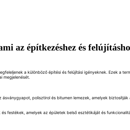
i az építkezéshez és felújításho
egfeleljenek a különböző építési és felújítási igényeknek. Ezek a te
ai megjelenését.
az ásványgyapot, polisztirol és bitumen lemezek, amelyek biztosítjá
és festékek, amelyek az épületek belső esztétikáját és funkcionalitás