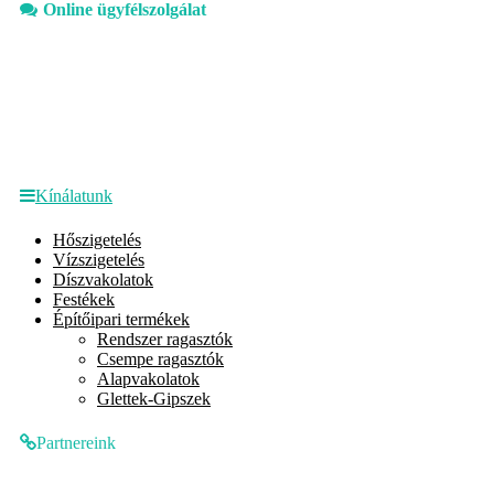
Online ügyfélszolgálat
Kínálatunk
Hőszigetelés
Vízszigetelés
Díszvakolatok
Festékek
Építőipari termékek
Rendszer ragasztók
Csempe ragasztók
Alapvakolatok
Glettek-Gipszek
Partnereink