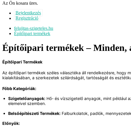
Az Ön kosara üres.
Bejelentkezés
Regisztráció
felujitas-szigeteles.hu
Építőipari termékek
Építőipari termékek – Minden, am
Építőipari Termékek
Az építőipari termékek széles választéka áll rendelkezésre, hogy m
kialakításában, a szerkezetek szilárdságát, tartósságát és esztétik
Főbb Kategóriák:
Szigetelőanyagok:
 Hő- és vízszigetelő anyagok, mint például 
elemeivel szemben.
Belsőépítészeti Termékek:
 Falburkolatok, padlók, mennyezetek 
Előnyök: