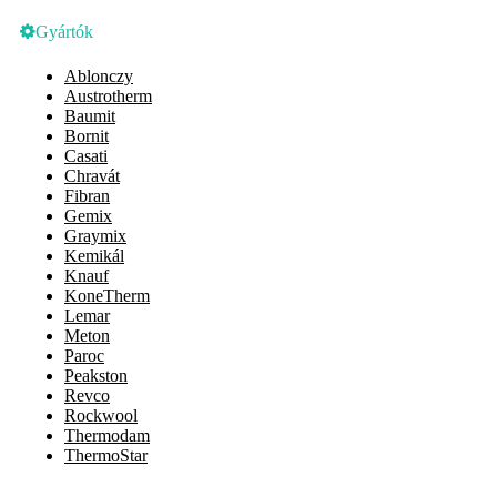
Gyártók
Ablonczy
Austrotherm
Baumit
Bornit
Casati
Chravát
Fibran
Gemix
Graymix
Kemikál
Knauf
KoneTherm
Lemar
Meton
Paroc
Peakston
Revco
Rockwool
Thermodam
ThermoStar