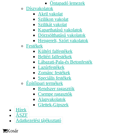
Öntapadó lemezek
Díszvakolatok
Akril vakolat
Szilikon vakolat
Szilikát vakolat
Kaparthatású vakolatok
Dörzsölthatású vakolatok
Hengerelt, Szórt vakolatok
Festékek
Kültéri falfestékek
Beltéri falfestékek
Lábazati-Pala-és Betonfesték
Lazúrfestékek
Zománc festékek
Speciális festékek
Építőipari termékek
Rendszer ragasztók
Csempe ragasztók
Alapvakolatok
Glettek-Gipszek
Hírek
ÁSZF
Adatkezelési tájékoztató
Kosár