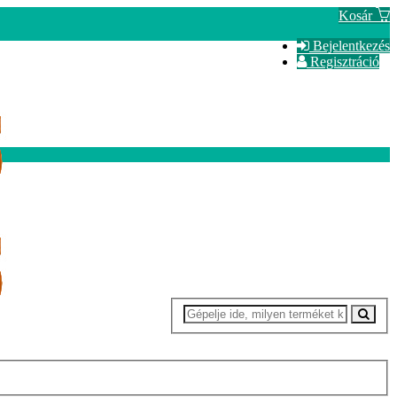
Kosár
Bejelentkezés
Regisztráció