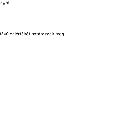
ságát.
 távú célértékét határozzák meg.