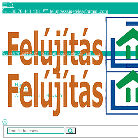
+36 70 443 4381
felujitasszigeteles@gmail.com
+36 70 443 4381
felujitasszigeteles@gmail.com
Hírek
ÁSZF
Adatkezelési tájékoztató