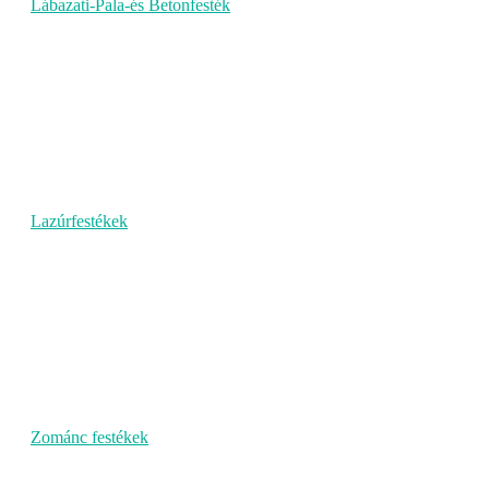
Lábazati-Pala-és Betonfesték
Lazúrfestékek
Zománc festékek