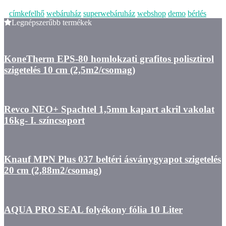
címkefelhő
webáruház
superwebáruház
webshop
demo
bérlés
Legnépszerűbb termékek
KoneTherm EPS-80 homlokzati grafitos polisztirol
szigetelés 10 cm (2,5m2/csomag)
Revco NEO+ Spachtel 1,5mm kapart akril vakolat
16kg- I. színcsoport
Knauf MPN Plus 037 beltéri ásványgyapot szigetelés
20 cm (2,88m2/csomag)
AQUA PRO SEAL folyékony fólia 10 Liter