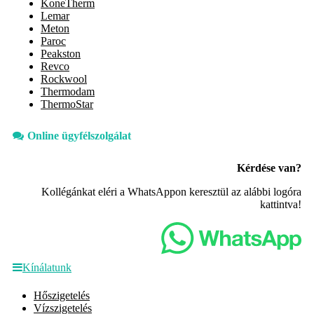
KoneTherm
Lemar
Meton
Paroc
Peakston
Revco
Rockwool
Thermodam
ThermoStar
Online ügyfélszolgálat
Kérdése van?
Kollégánkat eléri a WhatsAppon keresztül az alábbi logóra
kattintva!
Kínálatunk
Hőszigetelés
Vízszigetelés