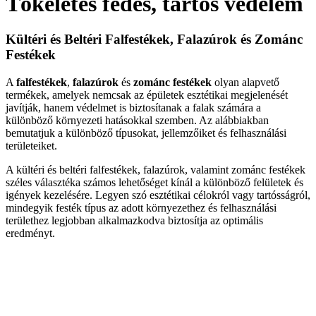
Tökéletes fedés, tartós védelem
Kültéri és Beltéri Falfestékek, Falazúrok és Zománc
Festékek
A
falfestékek
,
falazúrok
és
zománc festékek
olyan alapvető
termékek, amelyek nemcsak az épületek esztétikai megjelenését
javítják, hanem védelmet is biztosítanak a falak számára a
különböző környezeti hatásokkal szemben. Az alábbiakban
bemutatjuk a különböző típusokat, jellemzőiket és felhasználási
területeiket.
A kültéri és beltéri falfestékek, falazúrok, valamint zománc festékek
széles választéka számos lehetőséget kínál a különböző felületek és
igények kezelésére. Legyen szó esztétikai célokról vagy tartósságról,
mindegyik festék típus az adott környezethez és felhasználási
területhez legjobban alkalmazkodva biztosítja az optimális
eredményt.