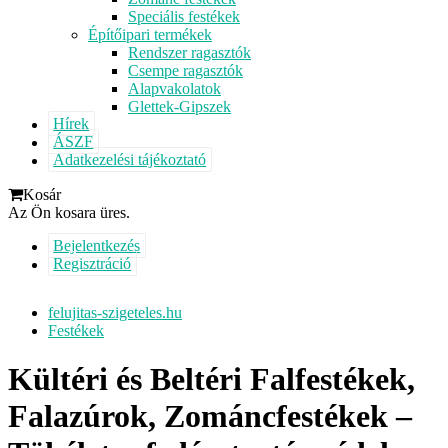
Speciális festékek
Építőipari termékek
Rendszer ragasztók
Csempe ragasztók
Alapvakolatok
Glettek-Gipszek
Hírek
ÁSZF
Adatkezelési tájékoztató
Kosár
Az Ön kosara üres.
Bejelentkezés
Regisztráció
felujitas-szigeteles.hu
Festékek
Kültéri és Beltéri Falfestékek,
Falazúrok, Zománcfestékek –