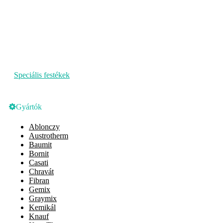
Speciális festékek
Gyártók
Ablonczy
Austrotherm
Baumit
Bornit
Casati
Chravát
Fibran
Gemix
Graymix
Kemikál
Knauf