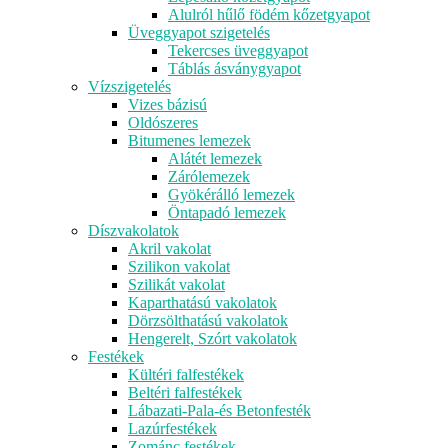
Alulról hűlő födém kőzetgyapot
Üveggyapot szigetelés
Tekercses üveggyapot
Táblás ásványgyapot
Vízszigetelés
Vizes bázisú
Oldószeres
Bitumenes lemezek
Alátét lemezek
Zárólemezek
Gyökérálló lemezek
Öntapadó lemezek
Díszvakolatok
Akril vakolat
Szilikon vakolat
Szilikát vakolat
Kaparthatású vakolatok
Dörzsölthatású vakolatok
Hengerelt, Szórt vakolatok
Festékek
Kültéri falfestékek
Beltéri falfestékek
Lábazati-Pala-és Betonfesték
Lazúrfestékek
Zománc festékek