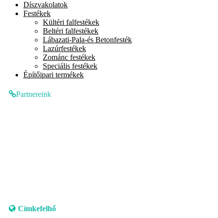
Díszvakolatok
Festékek
Kültéri falfestékek
Beltéri falfestékek
Lábazati-Pala-és Betonfesték
Lazúrfestékek
Zománc festékek
Speciális festékek
Építőipari termékek
Partnereink
Címkefelhő