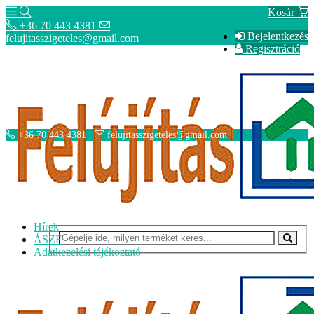
Kosár
+36 70 443 4381
Bejelentkezés
felujitasszigeteles@gmail.com
Regisztráció
+36 70 443 4381
felujitasszigeteles@gmail.com
Hírek
ÁSZF
Adatkezelési tájékoztató