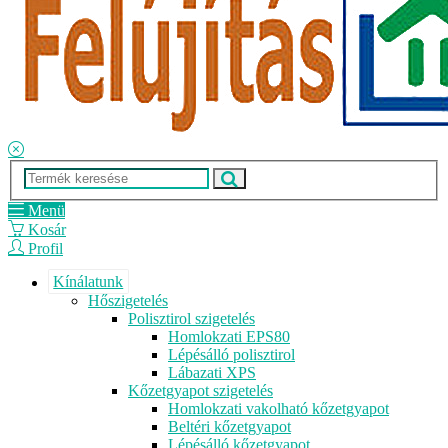
Menü
Kosár
Profil
Kínálatunk
Hőszigetelés
Polisztirol szigetelés
Homlokzati EPS80
Lépésálló polisztirol
Lábazati XPS
Kőzetgyapot szigetelés
Homlokzati vakolható kőzetgyapot
Beltéri kőzetgyapot
Lépésálló kőzetgyapot