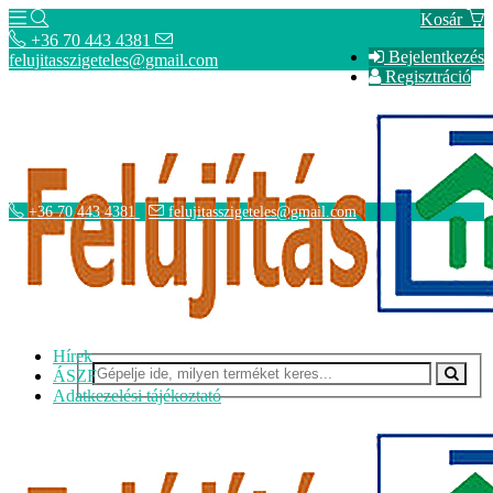
Kosár
+36 70 443 4381
Bejelentkezés
felujitasszigeteles@gmail.com
Regisztráció
+36 70 443 4381
felujitasszigeteles@gmail.com
Hírek
ÁSZF
Adatkezelési tájékoztató