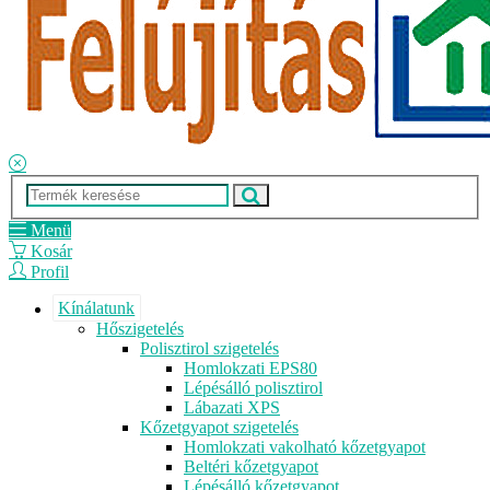
Menü
Kosár
Profil
Kínálatunk
Hőszigetelés
Polisztirol szigetelés
Homlokzati EPS80
Lépésálló polisztirol
Lábazati XPS
Kőzetgyapot szigetelés
Homlokzati vakolható kőzetgyapot
Beltéri kőzetgyapot
Lépésálló kőzetgyapot