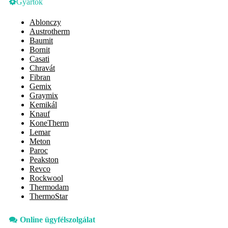
Gyártók
Ablonczy
Austrotherm
Baumit
Bornit
Casati
Chravát
Fibran
Gemix
Graymix
Kemikál
Knauf
KoneTherm
Lemar
Meton
Paroc
Peakston
Revco
Rockwool
Thermodam
ThermoStar
Online ügyfélszolgálat