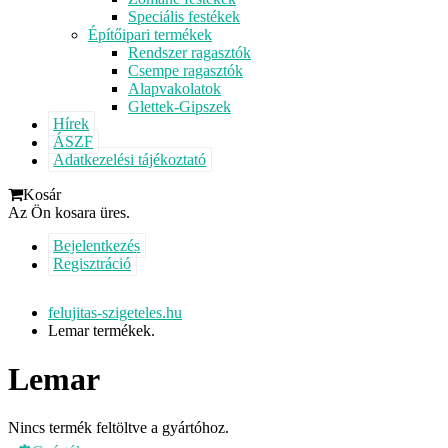
Speciális festékek
Építőipari termékek
Rendszer ragasztók
Csempe ragasztók
Alapvakolatok
Glettek-Gipszek
Hírek
ÁSZF
Adatkezelési tájékoztató
Kosár
Az Ön kosara üres.
Bejelentkezés
Regisztráció
felujitas-szigeteles.hu
Lemar termékek.
Lemar
Nincs termék feltöltve a gyártóhoz.