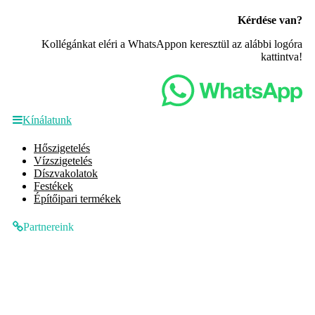
Kérdése van?
Kollégánkat eléri a WhatsAppon keresztül az alábbi logóra
kattintva!
Kínálatunk
Hőszigetelés
Vízszigetelés
Díszvakolatok
Festékek
Építőipari termékek
Partnereink