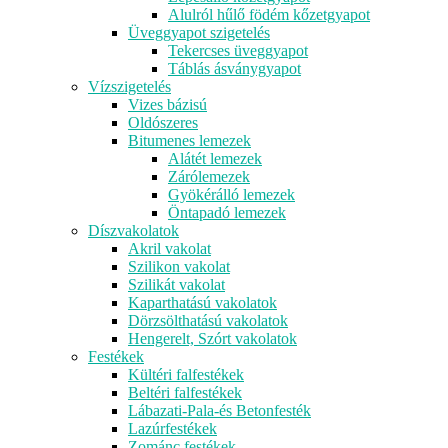
Alulról hűlő födém kőzetgyapot
Üveggyapot szigetelés
Tekercses üveggyapot
Táblás ásványgyapot
Vízszigetelés
Vizes bázisú
Oldószeres
Bitumenes lemezek
Alátét lemezek
Zárólemezek
Gyökérálló lemezek
Öntapadó lemezek
Díszvakolatok
Akril vakolat
Szilikon vakolat
Szilikát vakolat
Kaparthatású vakolatok
Dörzsölthatású vakolatok
Hengerelt, Szórt vakolatok
Festékek
Kültéri falfestékek
Beltéri falfestékek
Lábazati-Pala-és Betonfesték
Lazúrfestékek
Zománc festékek