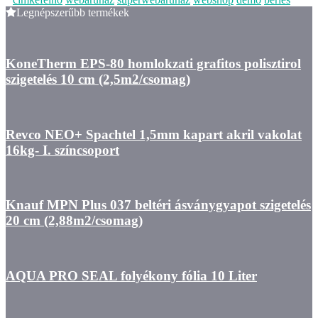
Legnépszerűbb termékek
KoneTherm EPS-80 homlokzati grafitos polisztirol
szigetelés 10 cm (2,5m2/csomag)
Revco NEO+ Spachtel 1,5mm kapart akril vakolat
16kg- I. színcsoport
Knauf MPN Plus 037 beltéri ásványgyapot szigetelés
20 cm (2,88m2/csomag)
AQUA PRO SEAL folyékony fólia 10 Liter