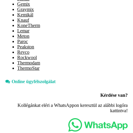
Gemix
Graymix
Kemikál
Knauf
KoneTherm
Lemar
Meton
Paroc
Peakston
Revco
Rockwool
Thermodam
ThermoStar
Online ügyfélszolgálat
Kérdése van?
Kollégánkat eléri a WhatsAppon keresztül az alábbi logóra
kattintva!