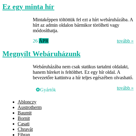
Ez egy minta hír
Mintaképpen töltöttük fel ezt a hírt webáruházába. A
hírt az admin oldalon bármikor törölheti vagy
módosíthatja.
26
ÁPR
tovább »
Megnyílt Webáruházunk
Webáruházába nem csak statikus tartalmi oldalakt,
hanem híreket is feltölthet. Ez egy hír oldal. A
bevezetőre kattintva a hír teljes egészében olvasható.
tovább »
Gyártók
Ablonczy
Austrotherm
Baumit
Bornit
Casati
Chravát
Fibran