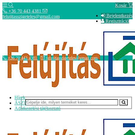
Kosár
+36 70 443 4381
Bejelentkezés
felujitasszigeteles@gmail.com
Regisztráció
+36 70 443 4381
felujitasszigeteles@gmail.com
Hírek
ÁSZF
Adatkezelési tájékoztató