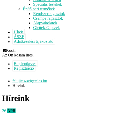
Speciális festékek
Építőipari termékek
Rendszer ragasztók
Csempe ragasztók
Alapvakolatok
Glettek-Gipszek
Hírek
ÁSZF
Adatkezelési tájékoztató
Kosár
Az Ön kosara üres.
Bejelentkezés
Regisztráció
felujitas-szigeteles.hu
Híreink
Híreink
26
ÁPR