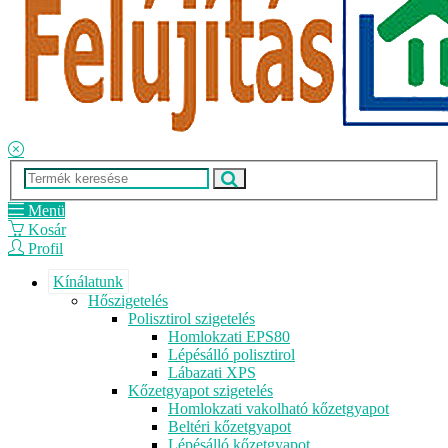
Menü
Kosár
Profil
Kínálatunk
Hőszigetelés
Polisztirol szigetelés
Homlokzati EPS80
Lépésálló polisztirol
Lábazati XPS
Kőzetgyapot szigetelés
Homlokzati vakolható kőzetgyapot
Beltéri kőzetgyapot
Lépésálló kőzetgyapot