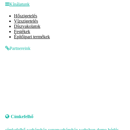
Kínálatunk
Hőszigetelés
Vízszigetelés
Díszvakolatok
Festékek
Építőipari termékek
Partnereink
Címkefelhő
címkefelhő
webáruház
superwebáruház
webshop
demo
bérlés