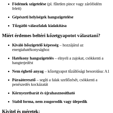
Födémek szigetelése
(pl. fűtetlen pince vagy zárófödém
felett)
Gépészeti helyiségek hangszigetelése
Tűzgátló válaszfalak kialakítása
Miért érdemes beltéri kőzetgyapotot választani?
Kiváló hőszigetelő képesség
– hozzájárul az
energiahatékonysághoz
Hatékony hangszigetelés
– elnyeli a zajokat, csökkenti a
hangterjedést
Nem éghető anyag
– kőzetgyapot tűzállósági besorolása: A1
Páraáteresztő
– segíti a falak szellőzését, csökkenti a
penészedés kockázatát
Környezetbarát és újrahasznosítható
Stabil forma, nem zsugorodik vagy ülepedik
Kivitel és méretek: