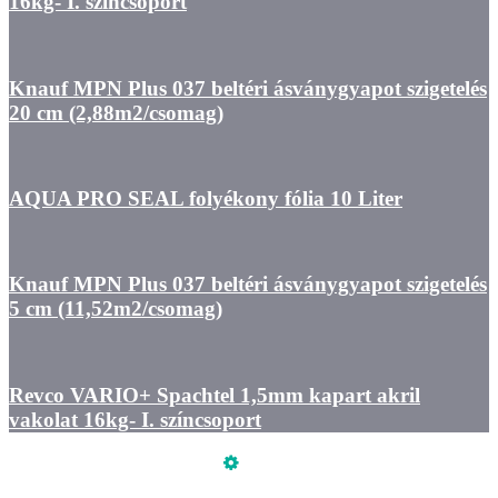
16kg- I. színcsoport
Knauf MPN Plus 037 beltéri ásványgyapot szigetelés
20 cm (2,88m2/csomag)
AQUA PRO SEAL folyékony fólia 10 Liter
Knauf MPN Plus 037 beltéri ásványgyapot szigetelés
5 cm (11,52m2/csomag)
Revco VARIO+ Spachtel 1,5mm kapart akril
vakolat 16kg- I. színcsoport
Üzemeltető