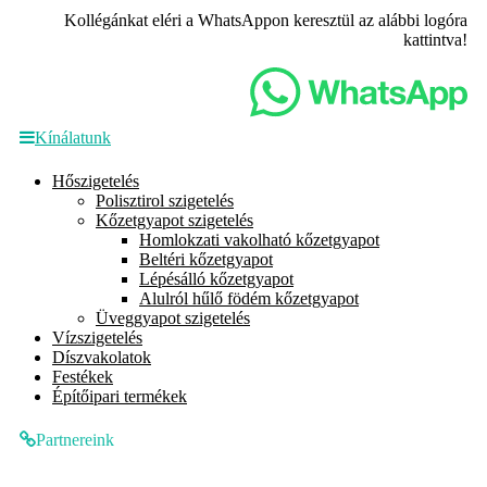
Kollégánkat eléri a WhatsAppon keresztül az alábbi logóra
kattintva!
Kínálatunk
Hőszigetelés
Polisztirol szigetelés
Kőzetgyapot szigetelés
Homlokzati vakolható kőzetgyapot
Beltéri kőzetgyapot
Lépésálló kőzetgyapot
Alulról hűlő födém kőzetgyapot
Üveggyapot szigetelés
Vízszigetelés
Díszvakolatok
Festékek
Építőipari termékek
Partnereink