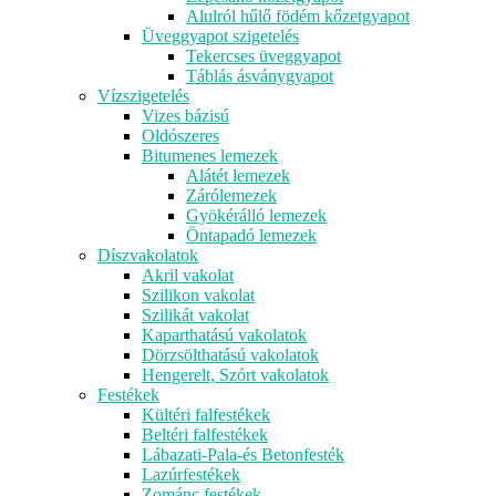
Alulról hűlő födém kőzetgyapot
Üveggyapot szigetelés
Tekercses üveggyapot
Táblás ásványgyapot
Vízszigetelés
Vizes bázisú
Oldószeres
Bitumenes lemezek
Alátét lemezek
Zárólemezek
Gyökérálló lemezek
Öntapadó lemezek
Díszvakolatok
Akril vakolat
Szilikon vakolat
Szilikát vakolat
Kaparthatású vakolatok
Dörzsölthatású vakolatok
Hengerelt, Szórt vakolatok
Festékek
Kültéri falfestékek
Beltéri falfestékek
Lábazati-Pala-és Betonfesték
Lazúrfestékek
Zománc festékek