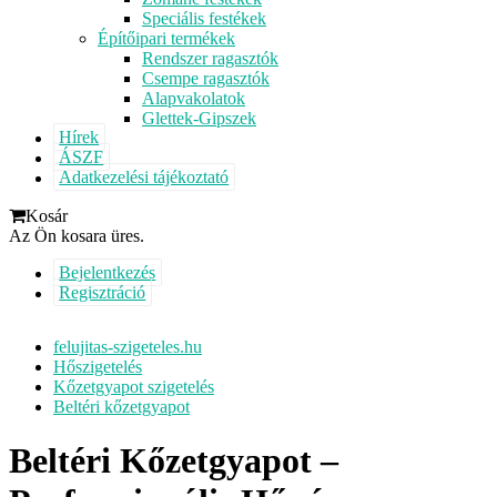
Speciális festékek
Építőipari termékek
Rendszer ragasztók
Csempe ragasztók
Alapvakolatok
Glettek-Gipszek
Hírek
ÁSZF
Adatkezelési tájékoztató
Kosár
Az Ön kosara üres.
Bejelentkezés
Regisztráció
felujitas-szigeteles.hu
Hőszigetelés
Kőzetgyapot szigetelés
Beltéri kőzetgyapot
Beltéri Kőzetgyapot –