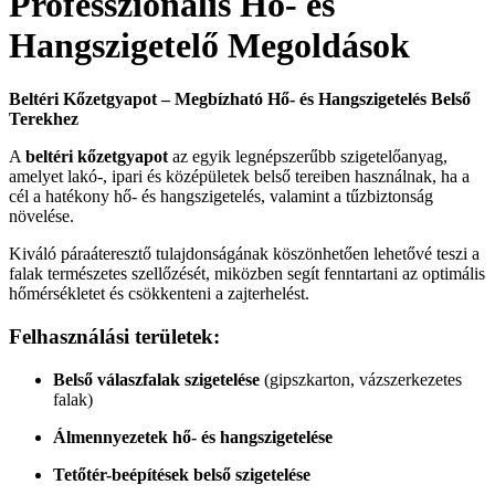
Professzionális Hő- és
Hangszigetelő Megoldások
Beltéri Kőzetgyapot – Megbízható Hő- és Hangszigetelés Belső
Terekhez
A
beltéri kőzetgyapot
az egyik legnépszerűbb szigetelőanyag,
amelyet lakó-, ipari és középületek belső tereiben használnak, ha a
cél a hatékony hő- és hangszigetelés, valamint a tűzbiztonság
növelése.
Kiváló páraáteresztő tulajdonságának köszönhetően lehetővé teszi a
falak természetes szellőzését, miközben segít fenntartani az optimális
hőmérsékletet és csökkenteni a zajterhelést.
Felhasználási területek:
Belső válaszfalak szigetelése
(gipszkarton, vázszerkezetes
falak)
Álmennyezetek hő- és hangszigetelése
Tetőtér-beépítések belső szigetelése