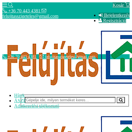
Kosár
+36 70 443 4381
Bejelentkezés
felujitasszigeteles@gmail.com
Regisztráció
+36 70 443 4381
felujitasszigeteles@gmail.com
Hírek
ÁSZF
Adatkezelési tájékoztató