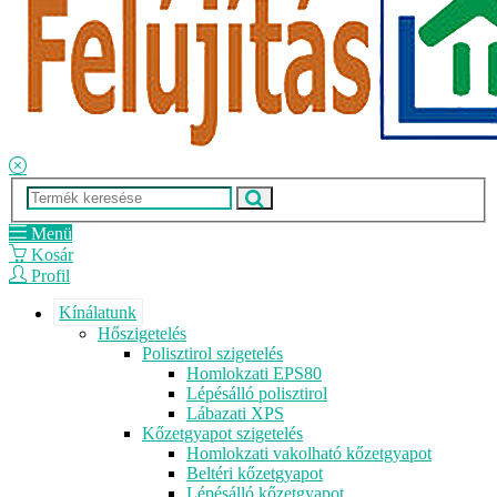
Menü
Kosár
Profil
Kínálatunk
Hőszigetelés
Polisztirol szigetelés
Homlokzati EPS80
Lépésálló polisztirol
Lábazati XPS
Kőzetgyapot szigetelés
Homlokzati vakolható kőzetgyapot
Beltéri kőzetgyapot
Lépésálló kőzetgyapot