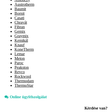
Austrotherm
Baumit
Bornit
Casati
Chravát
Fibran
Gemix
Graymix
Kemikál
Knauf
KoneTherm
Lemar
Meton
Paroc
Peakston
Revco
Rockwool
Thermodam
ThermoStar
Online ügyfélszolgálat
Kérdése van?