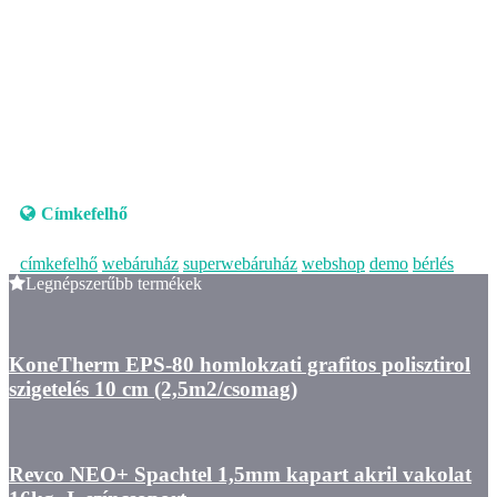
Címkefelhő
címkefelhő
webáruház
superwebáruház
webshop
demo
bérlés
Legnépszerűbb termékek
KoneTherm EPS-80 homlokzati grafitos polisztirol
szigetelés 10 cm (2,5m2/csomag)
Revco NEO+ Spachtel 1,5mm kapart akril vakolat