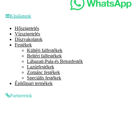
Kínálatunk
Hőszigetelés
Vízszigetelés
Díszvakolatok
Festékek
Kültéri falfestékek
Beltéri falfestékek
Lábazati-Pala-és Betonfesték
Lazúrfestékek
Zománc festékek
Speciális festékek
Építőipari termékek
Partnereink