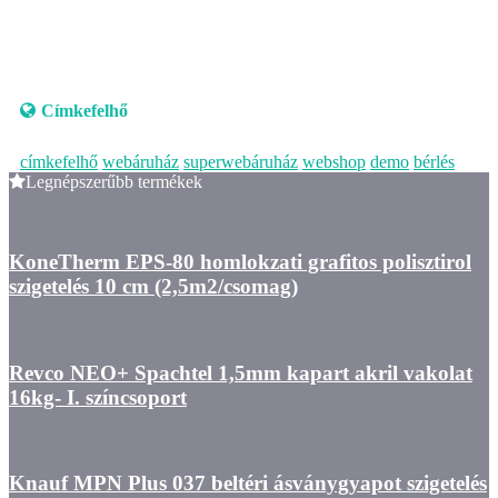
Címkefelhő
címkefelhő
webáruház
superwebáruház
webshop
demo
bérlés
Legnépszerűbb termékek
KoneTherm EPS-80 homlokzati grafitos polisztirol
szigetelés 10 cm (2,5m2/csomag)
Revco NEO+ Spachtel 1,5mm kapart akril vakolat
16kg- I. színcsoport
Knauf MPN Plus 037 beltéri ásványgyapot szigetelés