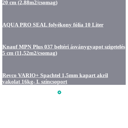
20 cm (2,88m2/csomag)
AQUA PRO SEAL folyékony fólia 10 Liter
Knauf MPN Plus 037 beltéri ásványgyapot szigetelés
5 cm (11,52m2/csomag)
Revco VARIO+ Spachtel 1,5mm kapart akril
vakolat 16kg- I. színcsoport
Üzemeltető
Online elállás
Teljes katalógus
ÁSZF
Adatkezelési tájékoztató