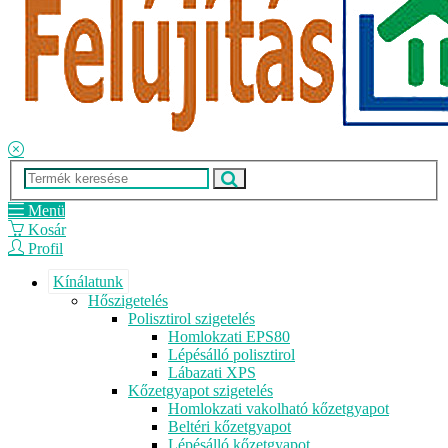
Menü
Kosár
Profil
Kínálatunk
Hőszigetelés
Polisztirol szigetelés
Homlokzati EPS80
Lépésálló polisztirol
Lábazati XPS
Kőzetgyapot szigetelés
Homlokzati vakolható kőzetgyapot
Beltéri kőzetgyapot
Lépésálló kőzetgyapot