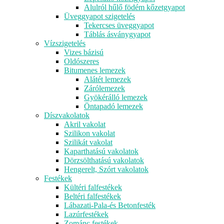
Alulról hűlő födém kőzetgyapot
Üveggyapot szigetelés
Tekercses üveggyapot
Táblás ásványgyapot
Vízszigetelés
Vizes bázisú
Oldószeres
Bitumenes lemezek
Alátét lemezek
Zárólemezek
Gyökérálló lemezek
Öntapadó lemezek
Díszvakolatok
Akril vakolat
Szilikon vakolat
Szilikát vakolat
Kaparthatású vakolatok
Dörzsölthatású vakolatok
Hengerelt, Szórt vakolatok
Festékek
Kültéri falfestékek
Beltéri falfestékek
Lábazati-Pala-és Betonfesték
Lazúrfestékek
Zománc festékek