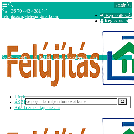
Kosár
+36 70 443 4381
Bejelentkezés
felujitasszigeteles@gmail.com
Regisztráció
+36 70 443 4381
felujitasszigeteles@gmail.com
Hírek
ÁSZF
Adatkezelési tájékoztató