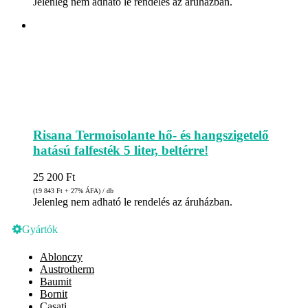
Jelenleg nem adható le rendelés az áruházban.
Risana Termoisolante hő- és hangszigetelő
hatású falfesték 5 liter, beltérre!
25 200
Ft
(19 843
Ft
+ 27% ÁFA) / db
Jelenleg nem adható le rendelés az áruházban.
Gyártók
Ablonczy
Austrotherm
Baumit
Bornit
Casati