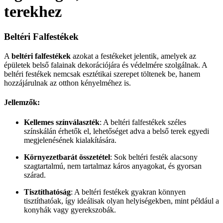
terekhez
Beltéri Falfestékek
A
beltéri falfestékek
azokat a festékeket jelentik, amelyek az
épületek belső falainak dekorációjára és védelmére szolgálnak. A
beltéri festékek nemcsak esztétikai szerepet töltenek be, hanem
hozzájárulnak az otthon kényelméhez is.
Jellemzők:
Kellemes színválaszték
: A beltéri falfestékek széles
színskálán érhetők el, lehetőséget adva a belső terek egyedi
megjelenésének kialakítására.
Környezetbarát összetétel
: Sok beltéri festék alacsony
szagtartalmú, nem tartalmaz káros anyagokat, és gyorsan
szárad.
Tisztíthatóság
: A beltéri festékek gyakran könnyen
tisztíthatóak, így ideálisak olyan helyiségekben, mint például a
konyhák vagy gyerekszobák.