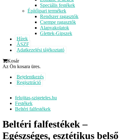
Speciális festékek
Építőipari termékek
Rendszer ragasztók
Csempe ragasztók
Alapvakolatok
Glettek-Gipszek
Hírek
ÁSZF
Adatkezelési tájékoztató
Kosár
Az Ön kosara üres.
Bejelentkezés
Regisztráció
felujitas-szigeteles.hu
Festékek
Beltéri falfestékek
Beltéri falfestékek –
Egészséges, esztétikus belső