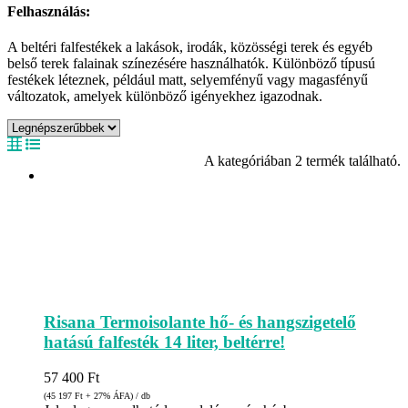
Felhasználás:
A beltéri falfestékek a lakások, irodák, közösségi terek és egyéb
belső terek falainak színezésére használhatók. Különböző típusú
festékek léteznek, például matt, selyemfényű vagy magasfényű
változatok, amelyek különböző igényekhez igazodnak.
A kategóriában 2 termék található.
Risana Termoisolante hő- és hangszigetelő
hatású falfesték 14 liter, beltérre!
57 400
Ft
(45 197
Ft
+ 27% ÁFA) / db