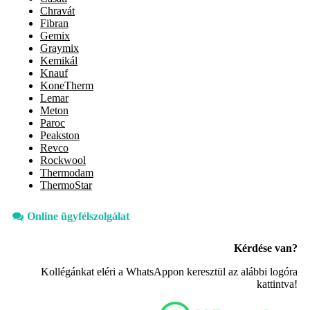
Chravát
Fibran
Gemix
Graymix
Kemikál
Knauf
KoneTherm
Lemar
Meton
Paroc
Peakston
Revco
Rockwool
Thermodam
ThermoStar
Online ügyfélszolgálat
Kérdése van?
Kollégánkat eléri a WhatsAppon keresztül az alábbi logóra
kattintva!