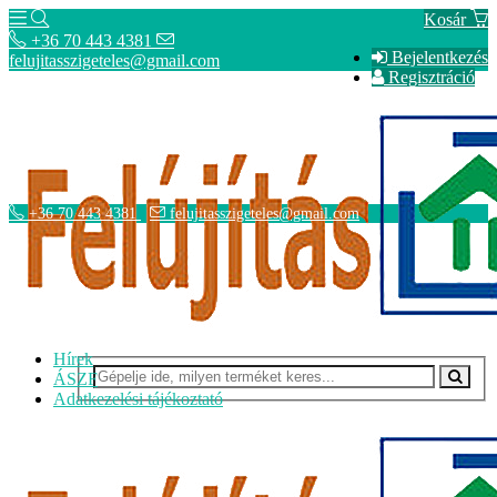
Kosár
+36 70 443 4381
Bejelentkezés
felujitasszigeteles@gmail.com
Regisztráció
+36 70 443 4381
felujitasszigeteles@gmail.com
Hírek
ÁSZF
Adatkezelési tájékoztató