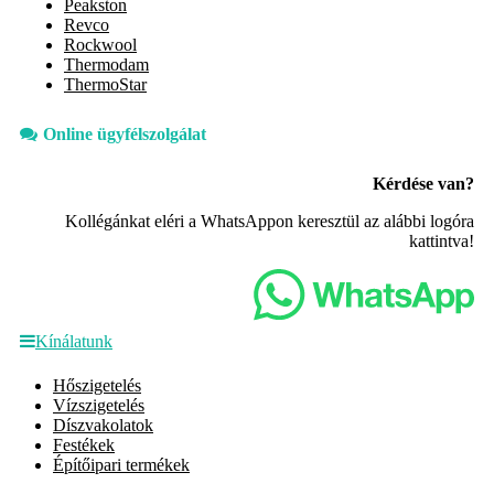
Peakston
Revco
Rockwool
Thermodam
ThermoStar
Online ügyfélszolgálat
Kérdése van?
Kollégánkat eléri a WhatsAppon keresztül az alábbi logóra
kattintva!
Kínálatunk
Hőszigetelés
Vízszigetelés
Díszvakolatok
Festékek
Építőipari termékek