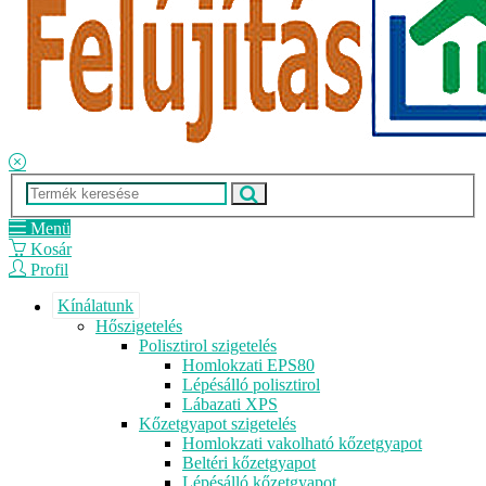
Menü
Kosár
Profil
Kínálatunk
Hőszigetelés
Polisztirol szigetelés
Homlokzati EPS80
Lépésálló polisztirol
Lábazati XPS
Kőzetgyapot szigetelés
Homlokzati vakolható kőzetgyapot
Beltéri kőzetgyapot
Lépésálló kőzetgyapot