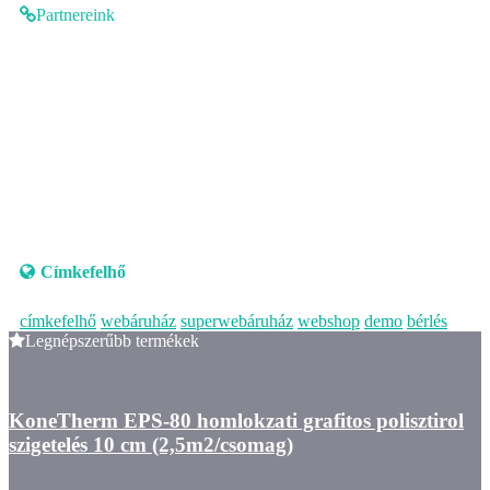
Partnereink
Címkefelhő
címkefelhő
webáruház
superwebáruház
webshop
demo
bérlés
Legnépszerűbb termékek
KoneTherm EPS-80 homlokzati grafitos polisztirol
szigetelés 10 cm (2,5m2/csomag)