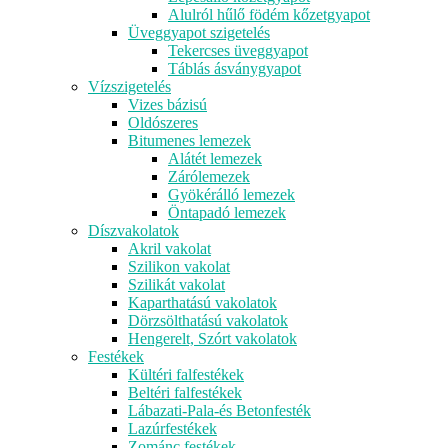
Alulról hűlő födém kőzetgyapot
Üveggyapot szigetelés
Tekercses üveggyapot
Táblás ásványgyapot
Vízszigetelés
Vizes bázisú
Oldószeres
Bitumenes lemezek
Alátét lemezek
Zárólemezek
Gyökérálló lemezek
Öntapadó lemezek
Díszvakolatok
Akril vakolat
Szilikon vakolat
Szilikát vakolat
Kaparthatású vakolatok
Dörzsölthatású vakolatok
Hengerelt, Szórt vakolatok
Festékek
Kültéri falfestékek
Beltéri falfestékek
Lábazati-Pala-és Betonfesték
Lazúrfestékek
Zománc festékek