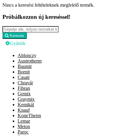
Nincs a keresési feltételeknek megfelelő termék.
Próbálkozzon új kereséssel!
Keresés
Gyártók
Ablonczy
Austrotherm
Baumit
Bornit
Casati
Chravát
Fibran
Gemix
Graymix
Kemikál
Knauf
KoneTherm
Lemar
Meton
Paroc