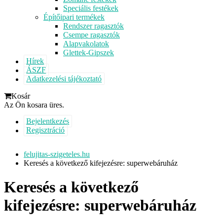
Speciális festékek
Építőipari termékek
Rendszer ragasztók
Csempe ragasztók
Alapvakolatok
Glettek-Gipszek
Hírek
ÁSZF
Adatkezelési tájékoztató
Kosár
Az Ön kosara üres.
Bejelentkezés
Regisztráció
felujitas-szigeteles.hu
Keresés a következő kifejezésre: superwebáruház
Keresés a következő
kifejezésre: superwebáruház