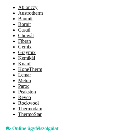
Ablonczy
Austrotherm
Baumit
Bornit
Casati
Chravát
Fibran
Gemix
Graymix
Kemikál
Knauf
KoneTherm
Lemar
Meton
Paroc
Peakston
Revco
Rockwool
Thermodam
ThermoStar
Online ügyfélszolgálat