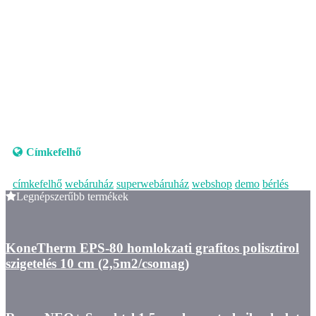
Címkefelhő
címkefelhő
webáruház
superwebáruház
webshop
demo
bérlés
Legnépszerűbb termékek
KoneTherm EPS-80 homlokzati grafitos polisztirol
szigetelés 10 cm (2,5m2/csomag)