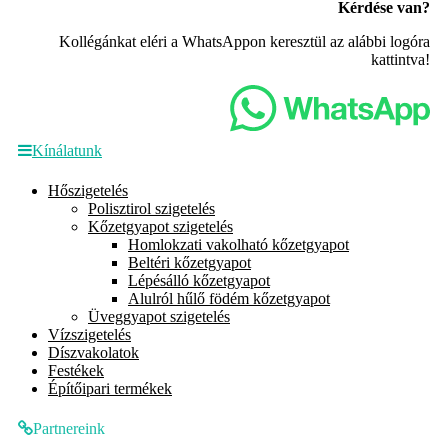
Kérdése van?
Kollégánkat eléri a WhatsAppon keresztül az alábbi logóra
kattintva!
Kínálatunk
Hőszigetelés
Polisztirol szigetelés
Kőzetgyapot szigetelés
Homlokzati vakolható kőzetgyapot
Beltéri kőzetgyapot
Lépésálló kőzetgyapot
Alulról hűlő födém kőzetgyapot
Üveggyapot szigetelés
Vízszigetelés
Díszvakolatok
Festékek
Építőipari termékek
Partnereink