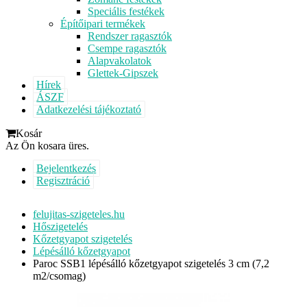
Speciális festékek
Építőipari termékek
Rendszer ragasztók
Csempe ragasztók
Alapvakolatok
Glettek-Gipszek
Hírek
ÁSZF
Adatkezelési tájékoztató
Kosár
Az Ön kosara üres.
Bejelentkezés
Regisztráció
felujitas-szigeteles.hu
Hőszigetelés
Kőzetgyapot szigetelés
Lépésálló kőzetgyapot
Paroc SSB1 lépésálló kőzetgyapot szigetelés 3 cm (7,2
m2/csomag)