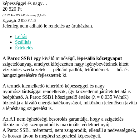
képességgel és nagy…
20 520
Ft
(16 157
Ft
+ 27% ÁFA) / csomag (7,2 m2)
Egységár: 2 850 Ft/m2
Jelenleg nem adható le rendelés az áruházban.
Leírás
Szállítás
Értékelés
A
Paroc SSB1
egy kiváló minőségű,
lépésálló kőzetgyapot
szigetelőanyag, amelyet kifejezetten nagy igénybevételnek kitett
vízszintes szerkezetek — például padlók, tetőfödémek — hő- és
hangszigetelésére fejlesztettek ki.
A termék kiemelkedő teherbíró képességgel és nagy
nyomószilárdsággal rendelkezik, így közvetlenül járófelület alá is
beépíthető. A Paroc SSB1 hőszigetelő értéke (λ = 0,035 W/mK)
biztosítja a kiváló energiahatékonyságot, miközben jelentősen javítja
a lépéshang-szigetelést is.
Az A1 nem éghetőségi besorolás garantálja, hogy a szigetelés
tűzbiztonsági szempontból is maximális védelmet nyújt.
A Paroc SSB1 mérettartó, nem zsugorodik, ellenáll a nedvességnek,
és hosszú távon is megőrzi szigetelési képességeit.