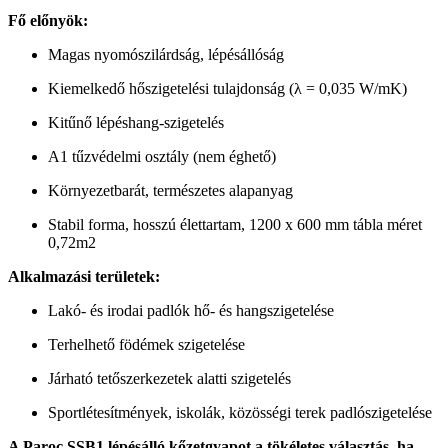
Fő előnyök:
Magas nyomószilárdság, lépésállóság
Kiemelkedő hőszigetelési tulajdonság (λ = 0,035 W/mK)
Kitűnő lépéshang-szigetelés
A1 tűzvédelmi osztály (nem éghető)
Környezetbarát, természetes alapanyag
Stabil forma, hosszú élettartam, 1200 x 600 mm tábla méret
0,72m2
Alkalmazási területek:
Lakó- és irodai padlók hő- és hangszigetelése
Terhelhető födémek szigetelése
Járható tetőszerkezetek alatti szigetelés
Sportlétesítmények, iskolák, közösségi terek padlószigetelése
A Paroc SSB1 lépésálló kőzetgyapot a tökéletes választás, ha