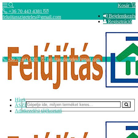
Kosár
+36 70 443 4381
Bejelentkezés
felujitasszigeteles@gmail.com
Regisztráció
+36 70 443 4381
felujitasszigeteles@gmail.com
Hírek
ÁSZF
Adatkezelési tájékoztató