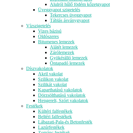
Alulról hűlő födém kőzetgyapot
Üveggyapot szigetelés
Tekercses üveggyapot
Táblás ásványgyapot
Vízszigetelés
Vizes bázisú
Oldószeres
Bitumenes lemezek
Alátét lemezek
Zárólemezek
Gyökérálló lemezek
Öntapadó lemezek
Díszvakolatok
Akril vakolat
Szilikon vakolat
Szilikát vakolat
Kaparthatású vakolatok
Dörzsölthatású vakolatok
Hengerelt, Szórt vakolatok
Festékek
Kültéri falfestékek
Beltéri falfestékek
Lábazati-Pala-és Betonfesték
Lazúrfestékek
Zománc festékek