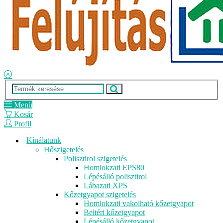
Menü
Kosár
Profil
Kínálatunk
Hőszigetelés
Polisztirol szigetelés
Homlokzati EPS80
Lépésálló polisztirol
Lábazati XPS
Kőzetgyapot szigetelés
Homlokzati vakolható kőzetgyapot
Beltéri kőzetgyapot
Lépésálló kőzetgyapot