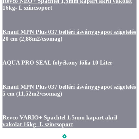
Revco NEO+ Spachtel 1,5mm kapart akril vakolat
16kg- I. színcsoport
Knauf MPN Plus 037 beltéri ásványgyapot szigetelés
20 cm (2,88m2/csomag)
AQUA PRO SEAL folyékony fólia 10 Liter
Knauf MPN Plus 037 beltéri ásványgyapot szigetelés
5 cm (11,52m2/csomag)
Revco VARIO+ Spachtel 1,5mm kapart akril
vakolat 16kg- I. színcsoport